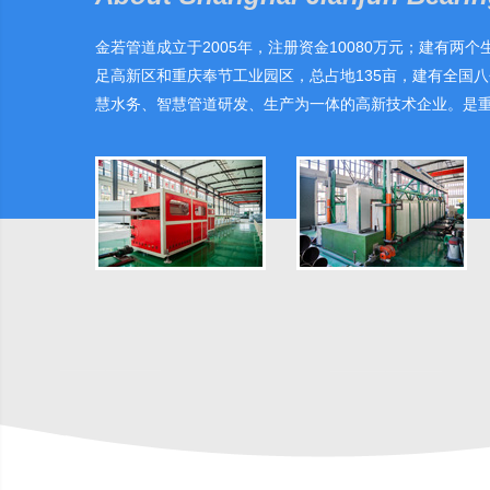
金若管道成立于2005年，注册资金10080万元；建有两
足高新区和重庆奉节工业园区，总占地135亩，建有全国
慧水务、智慧管道研发、生产为一体的高新技术企业。是
的上市后备企业。公司被先后授予重庆大足民营企业十强、
企业；是重庆市专精特新企业、高新技术企业，被重庆总
号。公司董事长陈勇被评为重庆市优秀民营企业家和大足
态环境部副部长于会文、民建中央副主席沈金强等领导多
建之初就严格按照ISO9001质量体系标准运行，坚持高
发生产承插钢塑管道、SP-TNK抗菌耐磨钢塑管道、TPE
塑、涂塑管道、钢丝网骨架PE管、钢带增强聚乙烯（HDP
至今与三峡集团、华润集团、中交集团、重庆水投集团、
投水务集团及全国知名地产商保持了长期友好的合作，积
言必...
[详细]