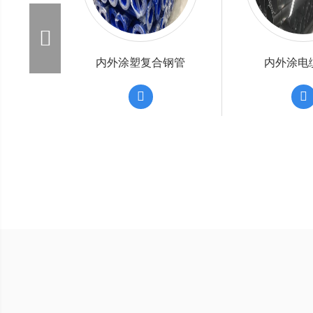
）复合..
3PE燃气防腐钢管
TPEP