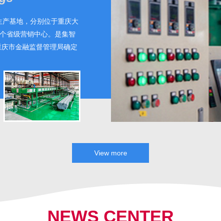
个生产基地，分别位于重庆大
八个省级营销中心。是集智
重庆市金融监督管理局确定
工业20强、工业重点税源
工会授予重庆市工人先锋
区优秀民营企业家称号。生
次到厂调研指导。公司从组
起点、高标准的原则，先后开
P防腐管道、螺旋钢管、衬
E）螺旋波纹管。公司成立
云南水利水电集团、四川川
View more
累了丰富的项目管理经验。
NEWS CENTER