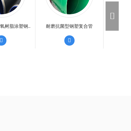
电缆套管
衬塑管件，涂塑管件
外聚乙烯内